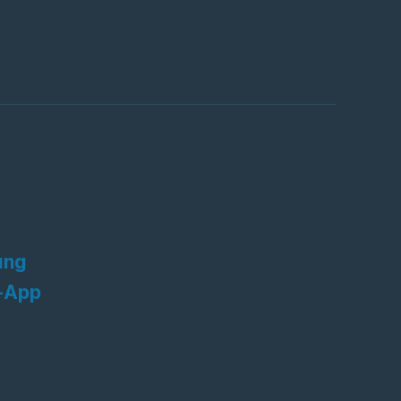
ung
-App