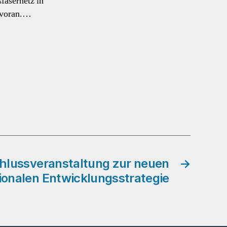
fasernetz in
 voran.…
chlussveranstaltung zur neuen
→
ionalen Entwicklungsstrategie