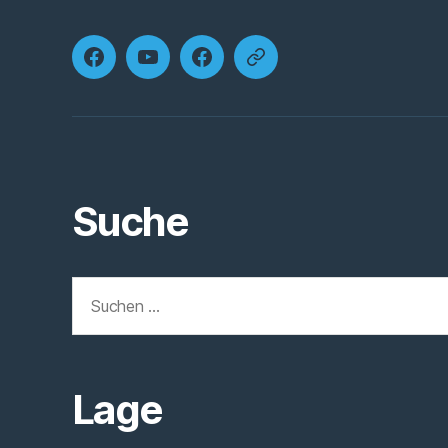
Horbacher
Die
Die
Unsere
Dorfdrama
Mittwochswanderer
Mitwochswanderer
Kirchengemeinde
Facebook
YouTube
Facebook
Suche
Suchen
nach:
Lage