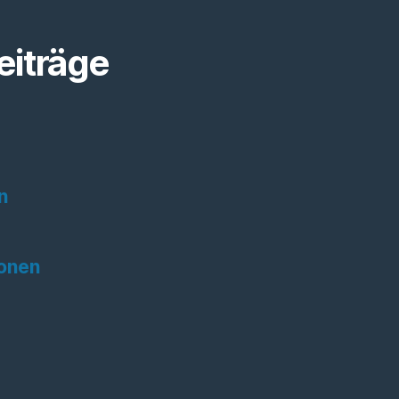
eiträge
n
onen