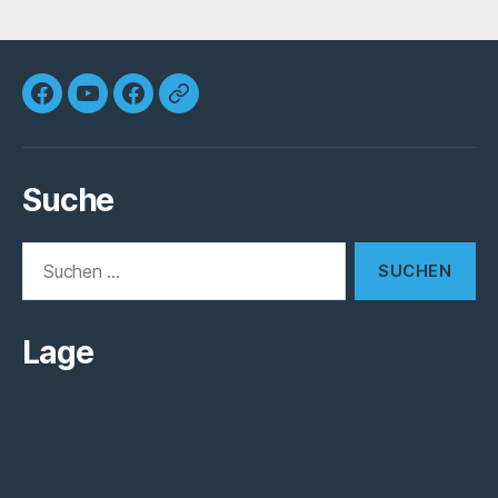
Horbacher
Die
Die
Unsere
Dorfdrama
Mittwochswanderer
Mitwochswanderer
Kirchengemeinde
Facebook
YouTube
Facebook
Suche
Suchen
nach:
Lage