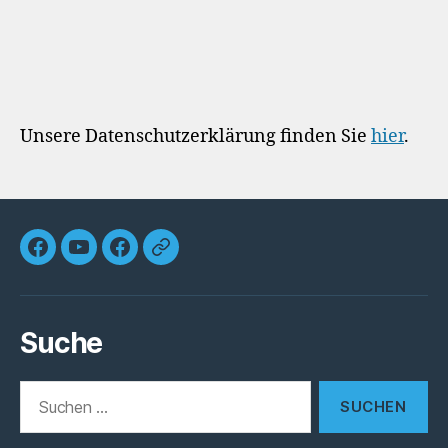
Unsere Datenschutzerklärung finden Sie
hier
.
Horbacher
Die
Die
Unsere
Dorfdrama
Mittwochswanderer
Mitwochswanderer
Kirchengemeinde
Facebook
YouTube
Facebook
Suche
Suchen
nach: