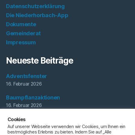
Datenschutzerklärung
Die Niederhorbach-App
Dokumente
Gemeinderat
Impressum
Neueste Beiträge
Adventsfenster
16. Februar 2026
Baumpflanzaktionen
16. Februar 2026
Gemeinschaftsaktionen
Cookies
16. Februar 2026
Auf unserer Webseite verwenden wir Cookies, um Ihnen ein
bestmögliches Erlebnis zu bieten. Indem Sie auf „Alle